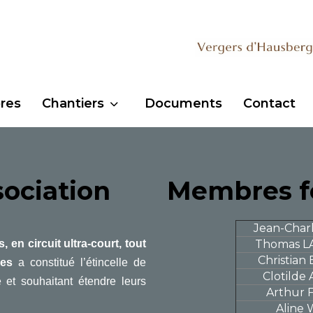
res
Chantiers
Documents
Contact
sociation
Membres f
Jean-Char
 en circuit ultra-court, tout
Thomas 
Christia
ges
a constitué l’étincelle de
Clotild
et souhaitant étendre leurs
Arthur 
Aline