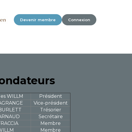
Devenir membre
Connexion
ondateurs
les WILLM
Président
LAGRANGE
Vice-président
n BURLETT
Trésorier
e ARNAUD
Secrétaire
FRACCIA
Membre
 WILLM
Membre